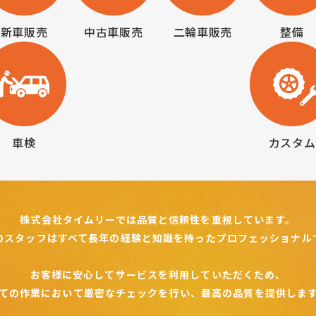
新車販売
中古車販売
二輪車販売
整備
車検
カスタム
株式会社タイムリーでは品質と
信頼性を重視しています。
のスタッフはすべて
長年の経験と知識を持った
プロフェッショナル
お客様に安心してサービスを
利用していただくため、
ての作業において
厳密なチェックを行い、
最高の品質を提供しま